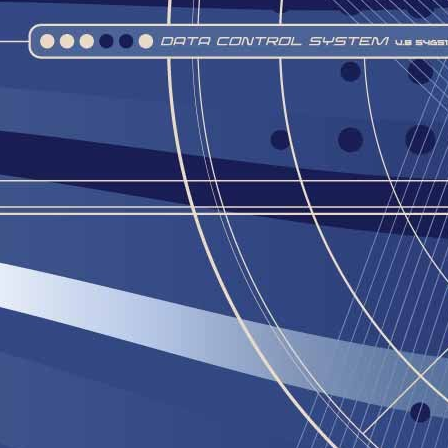
28
ה, חינוך, בריאות...
ישראל נכנעה. נכנעה למסרים שטחיים, אזרחיה מפחדים לאתגר את
, פן יתייגו אותם כאנטי ציוניים, שמאלניים, ששכחו "מזה להיות
יהודים". 250 אלף צעדו למען זכויות להט"ב בתל-אביב (תחת ההשטג הקליט
"#מחוץלחוק"), עוד כמה עשרות אלפים בכ-18 מצעדים שונים שנערכו במהלך
חודש יוני 2019, יותר מבכל שנה אחרת, אולי אפילו יותר ממספר המשתתפים
ב"מחאת הדיור" (או הקוטג'?) של שנת 2011. אכן, לא פלישתים עלינו כי אם
ה של מדינת שפע שכל בעיותיה בזכויות שאינן קיומיות לקהילה אחת
אפילו לא לאחרות.
דידותית לאוטיסטים. את מה שאוטיסטים והוריהם לא
JUN
28
ם, הקהילה הגאה הבינה
י "מוגבל"? התשובה: כן. אבל למה? התשובה: כי המרחב הציבורי על
מתקיים בו והעיצוב השורר בו, מגבילים אותי בצורה בה היותי נטול
גנה שורפים את גופי עד אפר.
'אק רוסו, מהפילוסופים המשפיעים ביותר מתקופת טרום המהפכה
ת ועד ימינו, תיאר כיצד כל קבוצה בחברה שואפת להגביר את כוחה
ון קבוצות אחרות שכן מטבעו האדם אנוכי (או פועל לשם קידום
סים שלו, כפי שהכלכלה המודרנית ותורת המשחקים מעידים).