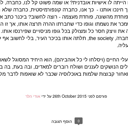
יתה לו אישיות אובדנית? או שמה פשוט קל לנו, כחברה, 
היכן שאתם רואים 15 שופטים, אני רואה בשנה הבאה חצי מהם מהקהילה
ך חינכו אותנו - כך אנו, כחברה קונפורמיסטית, כחברה שלא 
האוטיסטית. היכן שאתם רואים 14 מיזמים מוצלחים שעלו לשלב הגמר, אני
פוחדת מהשונה, פוחדת מעצמה - רוצה לחשוב? ביכנר כתב את 
שנה הבאה חצי מהם מובלים בידי אנשים על הספקטרום. רק כך ניצור
בין אנשים שכל כך רוצים להשתלב, לבין חברה שזקוקה להם יותר מכפי
מכר את נשמתו וגופו כדי שחברתו ההרה תרצה אותו, אך זו ה
בינה כיום.
ת וויצק חסר כל ומצולק בכל גופו מניסויים שפירנסו אותו. 
חברתו ואת אהובה. החברה, the society, תלתה אותו בכיכר העיר, בלי 
חצי אלף תלמידים בבתי הספר הם על הספקטרום, ואלו שמאובחנים
ים כאוטיסטים בתפקוד גבוה. יש רבים שלא נספרים. יש עוד יותר שלא
עליה.
ים בגלל אפליה מגדרית, בגלל עלויות כלכליות, בגלל חסמים
טיים ובעיקר, מפאת הבושה.
 ישראל בשירות רוצחי מוחמד אבו ח'דיר. טור
SEP
י החיים (ויסלחו לי כל אוהביהם), הוא היחיד המסוגל לשאוף
13
ת הסדרה "הנערים"
לים הנושקים לעננים ושולח רוברים למאדים, ובה בעת, בה ב
ג הראשון במלחמה הוא האמת"
אחור קבוצות שלמות באוכלוסיה שכבר לא שואפות לדבר מלב
אמר הסנטור האמריקאי Hiram Warren Johnson בשנת 1917 (במקור: The
first casualty when war comes is t
פורסם לפני
26th October 2015
על ידי
אודי הלר
מפספסים את התמונה הגדולה. ישראל של 2019, וישראל של 1973 וגם ישראל
של 1949 לא רחשה חיבה יתרה לאמת. תושבי מדינת ישראל אינם רוצים לדעת
ת, הם הולכים בתלם שהתווה גאריסון קיילור, להסתכל למציאות ישר
ים ואז להתכחש אליה.
0
הוסף תגובה
חלטתי לדרוש שימחקו אותי מ"סליחה על השאלה"?
AUG
"הנערים" (צפיה חובה למי שטרם) מציבה מראה שאיש לא יוצא בה