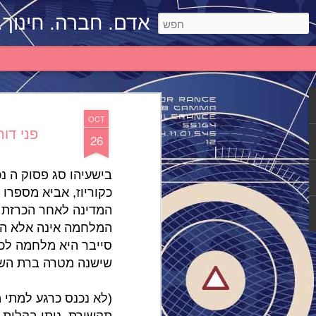
אדם. חברה. חינוך.
OCT
פני דו
26
בישעיהו סג פסוק ה נכ
כקוריוז, אביא מספרו 
המדינה לאחר הכרזת ה
המלחמה אינה אלא המ
סייבר היא מלחמה לכל
שישנה מטרה ברת הש
(לא נכנס כרגע למתי 