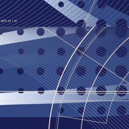
3
, אז כבר אין לכם בעיה
נאי נהג לספר באחד מהמופעים שהעלה, כי "אני, אני שפוי! אם המדינה
שפויה, היו גם רואים את זה". המציאות של מדינת ישראל היא אבסורדית,
של אוטיסט בתוך הכאוס האבסורדי הזה היא טרגדיה. אוטיסטים הם
יה בסיכון, לא בגלל שהם מסוכנים, כי אם משום שהמרחב שאינו מונגש
 להם, מעמיד אותם בסכנות רבות. לא צריך לשמור עליהם וגם לא
אותם. צריך פשוט להנגיש עבורם, זה הכל.
אוטיסטיכנס 2019. כששוטרים תוקפים אוטיסט, "הקהילה"
JUL
2
ת ליום תרבות
בואו נסתכל לרגע מה ארע ב-48 שעות האחרונות במדינת ישראל. נכון, יש טייס
דרוזי, יו"ר בנק דרוזי, אבל צעיר אתיופי לא חמוש בן 18 נהרג מירי שוטר, וכן, זה
ל גזענות, כי למרות שיש "דרוזים" לתפארת, יש גם חוק לאום שמפלה
קהילה אתיופית ששנים מופלת לרעה בכל שכבות האוכלוסיה, בדומה
טים, הסטיגמה לגביהם לא חיובית. פה ושם יש איזה אתיופי/אוטיסט
 גם, שנוח לממסד להתהדר בו, להגיד הנה "אנחנו נאורים". אבל זה
תיים.
בחום של תל אביב 250 אלף צעדו ואף מילה על דיור,
JUN