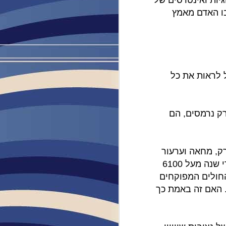
יות ואינטרסים של
א אישור
בו האדם מאמץ
 עלי.
ותב
פה.
ל לראות את כל
ק נרמסים, הם
רק, מחאה וערעור
על מוסכמות קיימות, חברתיות, דתיות, כלכליות. על פי דו"ח משרד הבריאות, יש מדי שנה מעל 6100
ר, כאלו שממש ניסו והגיעו לחדר מיון בכל אחד מ 28 בתי החולים המפוקחים
. האם זה באמת כך