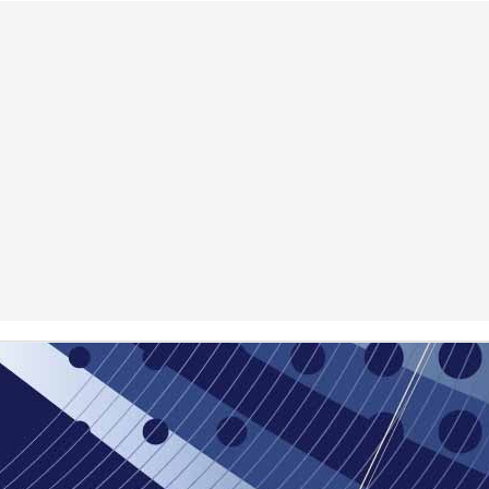
3
בתאריך 1/8/2019 עלתה לאוויר (YouTube בכורה) העונה השניה של
יא אינה מספרת את הסיפור שאנו רוצים לספר.
ה_על_השאלה". לפרק הראשון שעסק באוטיסטים אני צולמתי.
ספר ימים, חמישי עד ראשון, הייתי במצב רוח לא טוב ופשוט רציתי
התוכנית. כתבתי פוסט ארוך בו אני מספר מדוע. מאחר ולבסוף גם
 לי עם התוצאה התוכנית שודרה בהצלחה רבה וזכיתי למשובים
 נפלאים שמאוד חיזקו אותי, שיניתי את הטור הזה וכמובן, שנשארתי.
ים בלי כנפיים. ד"ר גורן גורדון רוצה לבדוק מה
JUL
24
ש במוחם של אוטיסטים
אתם מסכימים עם ד"ר גורן גורדון שטוען שמשהו אצל אוטיסטים משובש?
ן. מה אנחנו לא ידענו את זה עד היום? בטח שידענו. כל יום אומרים לנו
 אז ד"ר גורדון, שעומד בראש מעבדת החדשנות של אוניברסיטת
ב, מעבדה עתירת תקציב ורובוטים מהעתיד, רוצה גם להוכיח את זה,
 שאומרים "בפנים שלכם":
 את האלגוריתם של זיהוי פרצופים, שהוא מאוד מבוסס מוח. אני יכול
כל אלמנט באלגוריתם שלי לאזורים במוח", הוא אומר. "עכשיו, אני
הרוס את המודל באלף דרכים שונות, עד שנקבל התנהגות אוטיסטית".
מלכוד 22 של האוטיסטים. אם אתם מסוגלים להסביר מה
JUL