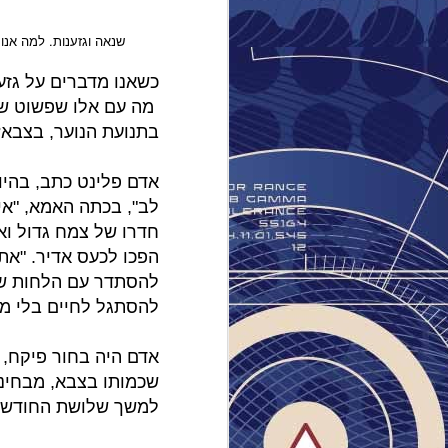
ע
שנאה וגזענות. למה אנ
כשאנו מדברים על גזע
מוסדות
מה עם אלו שפשוט שונ
בתנועת הנוער, בצבא
הקמת "
זה לא
לב", בכתה האמא, "אי
חדרו של צמח גדול וא
בחרה ל
הפכו לכעס אדיר. "את 
בבלוג 
להסתדר עם הלחות שבאו
0.html
להסתגל לחיים בלי מי
ב-3
לאנשים
שכמותו בצבא, מבחינת
היא מד
למשך שלושת החודשים 
אוטיז
שנשאתי