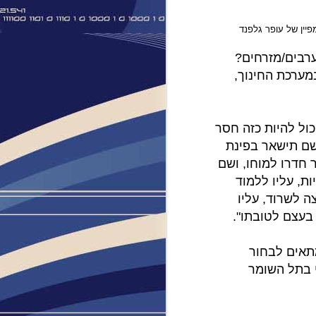
יין של עופר גלפנד
ערבים/מזרחים?
מערכת החינוך,
יך אתה יכול להיות כזה חסר
שם תישאר בפינת
 חדרו למוחו, ושם
ת, עליו ללמוד
ה לשרוד, עליו
בעצם לטובתו".
וע הכי לא מתאים לבחור
י בתל השומר