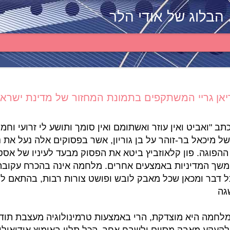
 הבלוג של אודי הלר
הרצאה בפני משתתפי כנס
ריאן גריי המשתקפים בתמונת המחזור של מדינת ישראל, ג
התוכנית הלאומית לקידום
אוטיסטים בצה"ל. 7 פברואר 2021
תב "ואביט ואין עוזר ואשתומם ואין סומך ותושע לי זרועי וחמ
טקסט זה זמין גם בקובץ PDF:
של מיכאל בר-זוהר על בן גוריון, אשר בפסוקים אלה נעל את נ
הפוגה. פון קלאוזביץ ביטא את הפסוק מבעד לעיניו של אסט
lic.eitan.ac.il/aao/Zoom_Conference_7Feb2021_Public.pdf
שך המדיניות באמצעים אחרים. מלחמה אינה בהכרח עקובה
ערב טוב לכולם ותודה שאתם פה. עברנו דרך מאוד ארוכה כדי
 דבר ומכאן שכל מאבק לובש ופושט צורות רבות, בהתאם למ
יגיע, ואני מודה לאלו"ט ולאכ"א על שיתוף הפעולה. זו הצלחה!
גה
קודם כל, כפי שנאמר, אנחנו מבקשים לא להקליט בשום צורה
הנאמרים. חשוב לנו שהכנס הזה יהיה מרחב בטוח לגמרי לשתף
מלחמה היא מוצדקת, הרי באמצעות טרמינולוגיה מעצבת תוד
אוטיסטים, צבא והדברים שיישמעו פה הערב על ידיכם יסייעו 