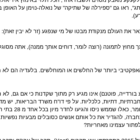
לקעקע מאבק מסוים ולשבח אחר, הכל תלוי באימוץ אידיאולוג
עיצוב התוכנית. הכנס סגור לתקשורת ונבקש שדבר לא יופץ בל
אכ"א ובוודאי תוך פגיעה בפרטיות.
ג", ראו גם "ספירלה של שתיקה" של נואלה-נוימן על האופן 
ע).
שמי אודי הלר. אני רוצה להאמין שהרוב פה יודעים מי אני וקראו
שירתתי בצבא גם בסדיר, קצת בקבע, הרבה במילואים. אני כ
אר את העולם מנקודת מבטו של מי שנפגע (זר לא יבין זאת):
מחקרים, יוזם, מנסה להפוך את העולם למקום קצת טוב יותר.
המטרה שלנו היום זה לשמוע את הקול של כל מי שנמצא אתנו 
תך מחוץ לתמונה (רוצה לומר, דוחים אותך ממנה), אתה מסוג
האפקטיבי ביותר של החלשים או המוחלשים. בלעדיה הם לא ר
 בורדייה, פוטנם) אינו מגיע רק מתוך שקדנות כי אם גם, לא 
ניסיונות אובדניים. כלומ
חברה, להגדיר את כל אותם אנשים כסובלים מבעיות נפשיות
לפתור עצמינו מאחריות?