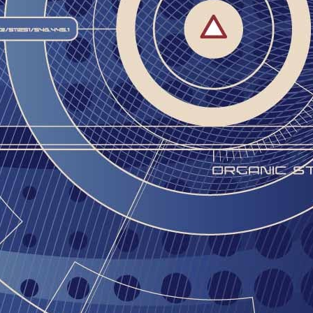
תחבור
מדינת 
הממשלה
נירוונ
בלבד, 
עיר י
מביני
האם אנ
השיח ה
שכבת ה
ז'אן-ז
הצרפתי
על חשב
האינטר