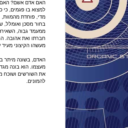
האם אדם אשם? האם הי
למצוא בו פגמים, כי כ
מדי, פוחדת מהמוות, 
רואה ב
חיבור 
בחור מסכן ואומלל, ש
שהיא מ
ממעמד גבוה, השאירה א
19 ו
ומשולב
מעשהו הקיצוני מעיד 
מאובחנ
בירוקר
מדינת
האדם, בשונה מיתר בעל
בעקבו
מעצמו. הוא בונה מגד
"ההרו
את השורשים ושוכח מ
להמונים.
ruth).
את האמ
בעייני
למה ה
הסדרה 