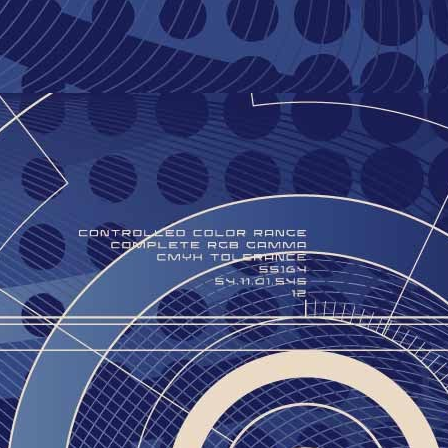
הבעיה
יוסי ב
הייתה 
הקיום 
אוכלוס
ומותאם
לבודד 
מתכנס
רק בגל
אותם ו
לאוטיס
לתפארת
מס שפ