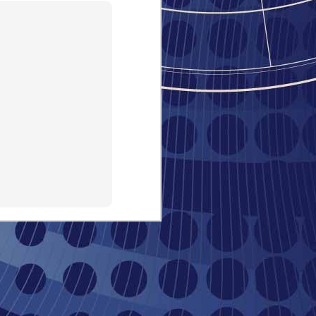
יפה, ה
"#סליח
במשך מ
לצאת מ
אם קשה
מאנשים
רובוט
השתב
נכון ש
בטח שכ
את זה.
תל-אבי
או כמו
"יש לי
למפות 
רוצה ל