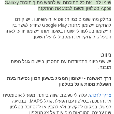
שימו לב - את כל התוכנות יש לחפש מתוך תוכנת Galaxy
Apps בטלפון ומשם לבצע את ההתקנה
בחלק מהיישומים כמו הניווט או ה-TuneIn, יש קודם
להתקים יישומון מחנות Google Play שיודע לגשר בין
היישומון בטלפון ליישומון בשעון. אותו יישומון יודע, לאחר
הפעלה, להתקין את המקביל לו על השעון.
ניווט
יש שני כיווני התמודדות עם החסרון ביישום גוגל מפות
מובנה.
דרך ראשונה - יישומון המציג בשעון הכוון נסיעה בעת
הפעלת מפות גוגל בטלפון
צריך לרכוש
, עלה לי 12.90. שווה ביותר. מפעיל אוטומטית
את התוכנה בטלפון עם הפעלת גוגל MAPS. בנסיעה
למשל, במקום להקשיב ולא להבין או להסתכל בטלפון
שזו עבירה, ההוראות מופיעות על צג הטלפון.