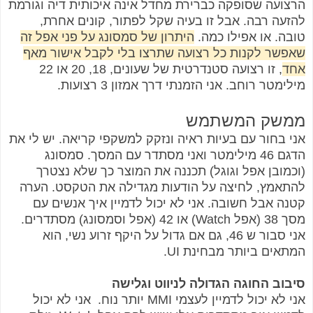
הרצועה שסופקה כברירת מחדל אינה איכותית דיה וגורמת
להזעה רבה. אבל זו בעיה שקל לפתור, קונים אחרת,
טובה. או אפילו כמה.
היתרון של סמסונג על פני אפל זה
שאפשר לקנות כל רצועה שתרצו בלי לקבל אישור מאף
אחד
, זו רצועה סטנדרטית של שעונים, 18, 20 או 22
מילימטר רוחב. אני הזמנתי דרך אמזון 3 רצועות.
ממשק המשתמש
אני בחור עם בעיות ראיה ונזקק למשקפי קריאה. יש לי את
הדגם 46 מילימטר ואני מסתדר עם המסך. סמסונג
(וכמובן אפל וגוגל) תכננה את המוצר כך שלא נצטרך
להתאמץ, לחיצה על הודעות מגדילה את הטקסט. הערה
קטנה אבל חשובה. אני לא יכול לדמיין איך אנשים עם
מסך 38 (אפל Watch) או 42 (אפל וסמסונג) מסתדרים.
אני סבור ש 46, גם אם גדול על היקף זרוע נשי, הוא
המתאים ביותר מבחינת UI.
סיבוב החוגה הגדולה לניווט וגלישה
אני לא יכול לדמיין לעצמי MMI יותר נוח. אני לא יכול