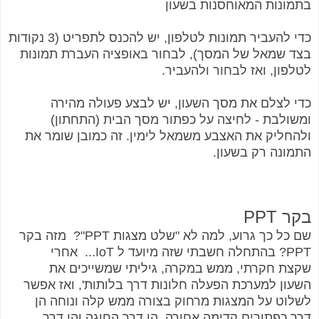
בתמונות המאוחסנות בשעון
כדי להעביר תמונות לטלפון, יש להכנס לתפריט (3 נקודות
בצד שמאל של המסך), לבחור באופציה העברת תמונות
לטלפון, ואז לבחור ולהעביר.
כדי לצלם את מסך השעון, יש לבצע פעולה מהירה
ומשולבת - לחיצה על כפתור מסך הבית (התחתון)
ולהחליק את האצבע משמאל לימין. זה כמובן שומר את
התמונה רק בשעון.
בקר PPT
שם כל כך גרוע, למה לא "שלט מצגות PPT"? מזה בקר
PPT? בהתחלה חשבתי שזה מיועד ל IoT... אחרי
שקצת חקרתי, ממש במקרה, גיליתי שמשייכים את
השעון למערכת הפעלה חלונות דרך בלותות', ואז אפשר
לשלוט על המצגות מרחוק בצורה ממש קלה ונוחה הן
דרך כפתורים קדימה אחורה, הן דרך החוגה והן דרך