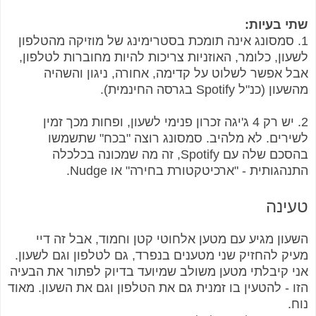
שתי בעיות:
1. סמסונג אינה תומכת בסטרימינג של מוזיקה מהטלפון
לשעון, כלומר, האוזניות צריכות להיות מחוברות לטלפון,
אבל אפשר לשלוט על קדימה, אחורה, ניגון והשהיה
מהשעון (כנ"ל Spotify בגרסה החינמית).
2. יש רק 4 ג'יגה זכרון פנימי לשעון, ופחות מכך זמין
לשירים. לא מלהיב. סמסונג רוצה "בכח" שתשמשו
בהסכם שלה עם Spotify, זה מה שמכונה בכלכלה
התנהגותית - "ארכיטקטורת בחירה" או Nudge.
טעינה
השעון מגיע עם מטען אלחוטי קטן וחמוד, אבל זה דיי
מעיק להחזיק שני מטענים בנפרד, גם לטלפון וגם לשעון.
אני קיבלתי מטען משולב שמיועד בדיוק לפתור את הבעיה
הזו - להטעין בו זמנית גם את הטלפון וגם את השעון. מאוד
נוח.