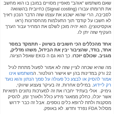
שאם משתמש "אוהב" מאפיין מסויים במובן בו הוא מחשב
את תרומתו עבורו (Signal costing) כחיובית בהשוואה
לסביבה, הרי שהוא ישכנע את עצמו שזה הדבר הנכון ו"איך
לא חשבו על קודם" תוך התעלמות מהחסרונות (ראו
אוקסיטוצין). הוא יהיה מוכן לשלם את המחיר עבור הערך
העקיף שזה יתן לו.
אחד מהכללים הכי חשובים בשיווק - תתמקד במסר
אחד, בודד, שהציבור יבין את הבידול, משהו מדליק,
מגניב. שכולם יזכרו
. כך הוא גם ה EKG שאפל הציגה.
מה שהיא שכחה לציין שזה
לא אמור לפעול מתחת לגיל
22 ורק במדינות בהן יש אישור רגולטור. ה
משתמש אינו
אמור להסיק או לבצע כל פעולה על סמך הנתון והוא נועד
רק ליידוע
. במילים אחרות, זה בעיקר צעצוע שיווקי,
גימיק. אולי בעתיד יחברו את זה למערכות נתונים רפואיות
אשר יוכלו, כחלק ממאגר מידע כולל ולאורך זמן, להסיק
מסקנות ולתת לרופא כלים נוספים. אבל זה כבר ידרוש
מסלול FDA נפרד וחדש. לא באופק.