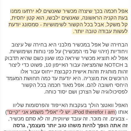
אפל חכמה בכך שיצרה מכשיר שאנשים לא ירתעו ממנו
בעת הקניה הראשונה, שאנשים ילבשו, הוא קטן יחסית,
קל משקל, אבל בכל הקשור לשימושיות - סמסונג יודעת
לעשות עבודה טובה יותר.
הבחירה של אפל במכשיר מלבני היא בחירה של עיצוב
ויחודיות (זיהוי של מי המכשיר) על פני נוחות ושימושיות.
אפל לא תוציא מכשיר שיראה כמו שעון כשם שהיא תדבוק
ב NOTCH שהמציאה עבור האייפון 10, פשוט כדי ליצור
זהות מותגית וזהות אישית כקבוצת ייחוס עבור אלו
הרוכשים את מוצריה. היא יודעת עד כמה תחושת המעמד
היחסי חשובה להם. אפל מאוד חכמה בכל הקשור
לפסיכולוגיה של הצרכן ושם יסוד כוחה.
האפל וואטצ' הולך בעקבות האייפוד והפרסומות שליוו
אותו (
iPod therefor i am, יש לי "אפל" משמע אני "קיים"
)
- צבעים. זה מוכר. זה עובד שיווקית, זה לא סתם מכשיר,
זה אתה הופך להיות משהו טוב יותר מעצמך, גרסה