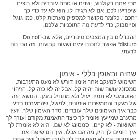
מתי אתם בקולנוע, ישנים או סתם עובדים ולא רוצים
שיפריעו לכם, אם לא תגידו לו. הוא לא עד כדי כך
"חכם", כלומר מקושר למספיק מערכות קלט, כמו גוגל
ופייסבוק, כדי לדעת מה התוכניות שלכם.
ההבדלים בין המצבים מינוריים, אלא שב-"Do not
disturb" אפשר לתכנת ימים ושעות קבועות, וזה הכי נוח
לדעתי.
שחיה ובאופן כללי - אימון
השימוש למעקב אחר אימון דורש לא מעט התערבות,
סמסונג עושה שזה יהיה קל, אבל זה לא כזה קל. הזיהוי
האוטומטי לא תמיד יעיל ולא מתחיל בזמן. הנושא הזה
של מעקב והתמשכות אימונים, למשל, שהמערכת תדע
כבר איך האימונים שלך עובדים, סדר האימון שלך, יועץ
מתערב שמייעץ ואומר לך כיצד התאמנת מקודם ועורך לך
השוואות - לא קיים. סמסונג לא שם. היא לא אומרת לך
איך דומים לך היו, מה הם אכלו, איך הם שיפרו את
האימונים וגם לא מאפשרת לך לעדכן משקל ישר אחרי