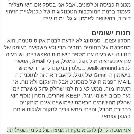
מכונות כביסה וטלפונים, אבל אני בספק אם היא תצליח
לעמוד ברמת המורכבות הטכנולוגית של טכנולגיית הזיהוי
דיבור, בהשוואה לאמזון וגוגל. ימים יגידו.
חנות ישומים
חסרון עצום. סמסונג לא יודעת לבנות אקוסיסטמה. היא
מתפרשת על תחומים רחבים מדי ולא משקיעה בעומק של
החוויה. יש בעיה עם מספר הישומים האפשריים, יש בעיה
עם אינטגרציה מול גוגל, למשל, אין לי Gmail, אפשר
לבצע walk around, בטלפון במקום להגדיר שימוש
בישומון ה Gmail של גוגל, להעביר את זה לתוכנית ה
MAIL הפנימית של סמסונג. אבל זה עקום ולא נוח. אז
תשכחו מזה. ממש לא נוח למי שחלק גדול משגרת יומו
נעה סביב יישומי גוגל, KEEP ואחרים. חסרון נוסף הוא
שחלק מהישומים הבאמת שימושיים אינם מותקנים
כברירת מחדל, והייתי ממש צריך לחקור ולגלות אותם
באופן עצמאי.
אני אנסה להלן להביא סקירה ממצה של כל מה שגיליתי.