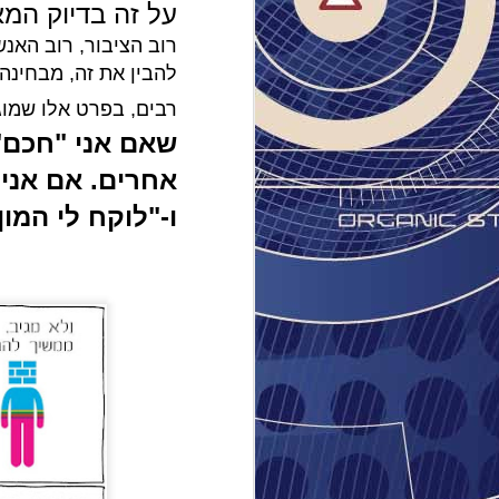
על זה בדיוק המ
רואה ב
חיבור 
רבים, בפרט אלו שמוג
שהיא מ
שאם אני "חכם" 
19 ו
ומשולב
אחרים. אם אני 
מאובחנ
ו-"לוקח לי המון
בירוקר
מדינת
בעקבו
"ההרו
ruth).
את האמ
בעייני
למה ה
הסדרה 