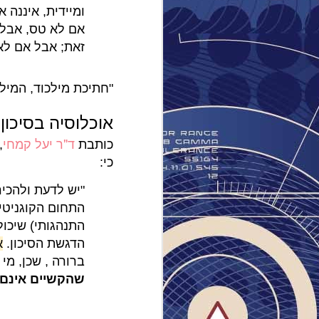
ע
ומיידית, איננה 
אם לא טס, אבל א
זאת; אבל אם לא 
מוסדות
"חתיכת מילכוד, המילכוד-22 הזה" אומר י
הקמת "
אוכלוסיה בסיכון
זה לא
ד"ר יעל קמחי
כותבת
,
כי:
בחרה ל
בבלוג 
"יש לדעת ולהכיר
התחום הקוגניטיב
0.html
התנהגותי) שיכול
ב-3
הדגשת הסיכון.
א
לאנשים
ברורה , שכן, מי
היא מד
שהקשיים אינם 
אוטיז
שנשאתי