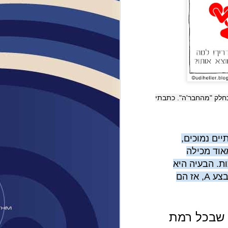
חלק "מהחבר'ה". כתבתי
ים נמוכים,
אוד מכילה
ת. הבעיה היא
שאוטיסטים רבים מתכחשים לבעיות הללו והם עצמם חושבים שאם הם מסוגלים לבצע A, אז הם
ך שבכל רמת