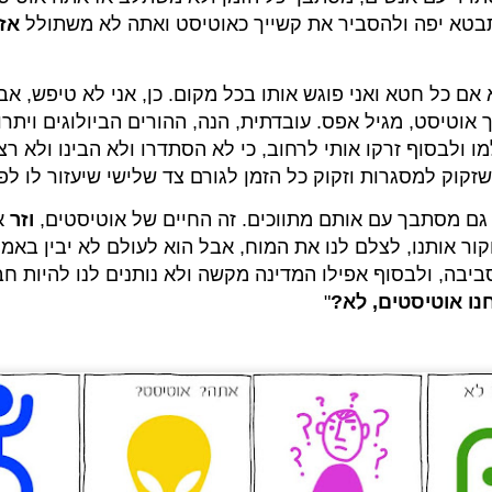
עיצוב התוכנית. הכנס סגור לתקשורת ונבקש שדבר לא יופץ בל
טא יפה ולהסביר את קשייך כאוטיסט ואתה לא משתולל
אז
אכ"א ובוודאי תוך פגיעה בפרטיות.
שמי אודי הלר. אני רוצה להאמין שהרוב פה יודעים מי אני וקראו
שירתתי בצבא גם בסדיר, קצת בקבע, הרבה במילואים. אני כ
אם כל חטא ואני פוגש אותו בכל מקום. כן, אני לא טיפש, אבל
מחקרים, יוזם, מנסה להפוך את העולם למקום קצת טוב יותר.
ך אוטיסט, מגיל אפס. עובדתית, הנה, ההורים הביולוגים ויתרו
ולבסוף זרקו אותי לרחוב, כי לא הסתדרו ולא הבינו ולא רצ
המטרה שלנו היום זה לשמוע את הקול של כל מי שנמצא אתנו 
זקוק למסגרות וזקוק כל הזמן לגורם צד שלישי שיעזור לו לפ
גם מסתבך עם אותם מתווכים. זה החיים של אוטיסטים,
וזר
א
קור אותנו, לצלם לנו את המוח, אבל הוא לעולם לא יבין באמת
יבה, ולבסוף אפילו המדינה מקשה ולא נותנים לנו להיות ח
נו אוטיסטים, לא?
"