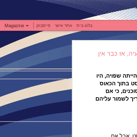
בלוג-בית
אתר אישי
פייסבוק
Magazine
FEB
יה, אז כבר אין
8
ייתה שפויה, היו
סט בתוך הכאוס
כנים, כי אם
http://pub
יך לשמור עליהם
 שהיום הזה
 את הדברים
, הורים,
לנו בהמשך
ט, אבל אם