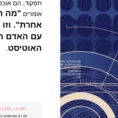
תפקוד, הם אוכלו
הבעיה
יוסי ב
"מה ת
אומרים
הייתה 
הקיום 
אחרת". וזו
אוכלוס
ומותאם
עם האדם הל
לבודד 
האוטיסט
.
מתכנס
רק בגל
אותם ו
לאוטיס
לתפארת
מס שפ
11/2020 1:44 AM
לא רק אוטיסטים הם