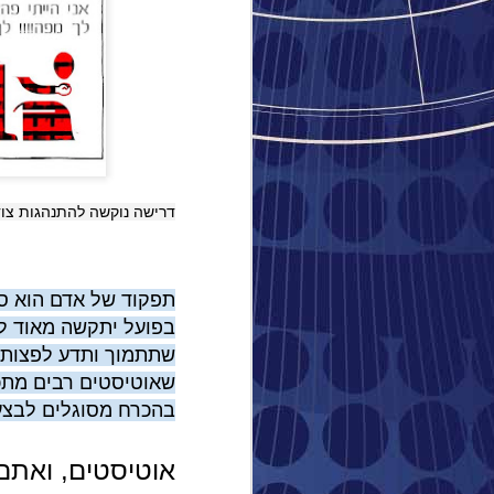
יפה, ה
"#סליח
במשך מ
לצאת מ
אם קשה
מאנשים
דרישה נוקשה להתנהגות צו
רובוט
השתב
נכון ש
תפקוד של אדם הוא סו
בטח שכ
בפועל יתקשה מאוד למ
את זה.
תל-אבי
שתתמוך ותדע לפצות א
או כמו
בהכרח מסוגלים לבצע B
"יש לי
למפות 
רוצה ל
אוטיסטים, ואתם 