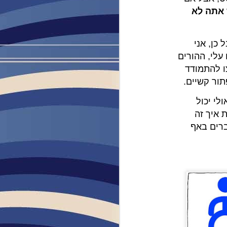
א אישור
 אתה לא
 עלי.
ותב
 כן, אני
 עלי, ההורים
ו להתמודד
פה.
תור קשיים.
ולי יכול
 איך זה
ברים באף